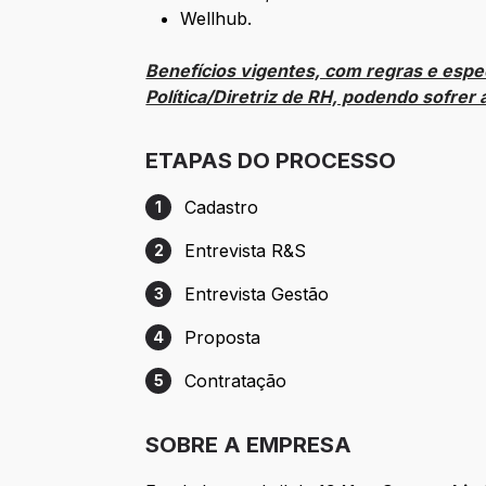
Wellhub.
Benefícios vigentes, com regras e esp
Política/Diretriz de RH, podendo sofrer 
ETAPAS DO PROCESSO
Cadastro
1
Etapa 1: Cadastro
Entrevista R&S
2
Etapa 2: Entrevista R&S
Entrevista Gestão
3
Etapa 3: Entrevista Gestão
Proposta
4
Etapa 4: Proposta
Contratação
5
Etapa 5: Contratação
SOBRE A EMPRESA