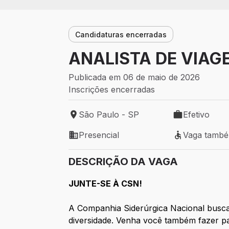
Candidaturas encerradas
ANALISTA DE VIAG
Publicada em 06 de maio de 2026
Inscrições encerradas
São Paulo - SP
Efetivo
Local de trabalho: São Paulo - SP
Tipo de vaga: 
Presencial
Vaga tamb
Modelo de trabalho: Presencial
Vaga também 
DESCRIÇÃO DA VAGA
JUNTE-SE À CSN!
A Companhia Siderúrgica Nacional busca a
diversidade. Venha você também fazer pa