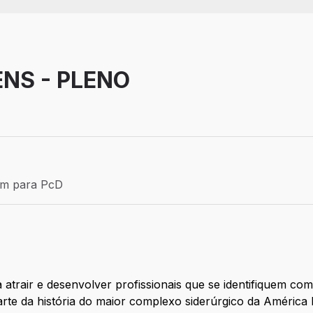
ENS - PLENO
Efetivo
ém para PcD
para PcD
trair e desenvolver profissionais que se identifiquem com
rte da história do maior complexo siderúrgico da América