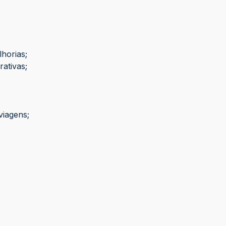
horias;
ativas;
viagens;