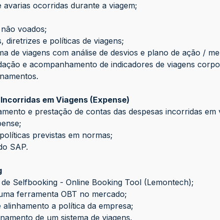
varias ocorridas durante a viagem;
 não voados;
retrizes e políticas de viagens;
 de viagens com análise de desvios e plano de ação / mel
ação e acompanhamento de indicadores de viagens corpor
inamentos.
Incorridas em Viagens (Expense)
mento e prestação de contas das despesas incorridas em 
ense;
olíticas previstas em normas;
do SAP.
g
e Selfbooking - Online Booking Tool (Lemontech);
ma ferramenta OBT no mercado;
linhamento a política da empresa;
amento de um sistema de viagens.