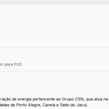
Efetivo
ém para PcD
para PcD
ação de energia pertencente ao Grupo CSN, que atua na 
dades de Porto Alegre, Canela e Salto do Jacuí.