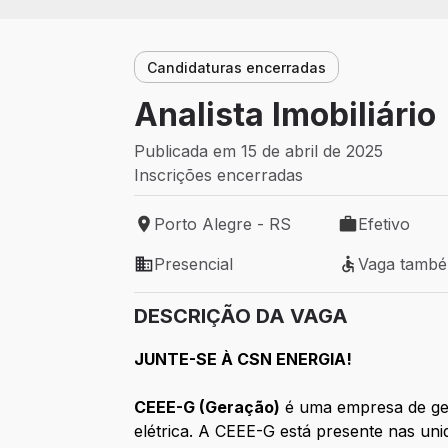
Candidaturas encerradas
Analista Imobiliário
Publicada em 15 de abril de 2025
Inscrições encerradas
Porto Alegre - RS
Efetivo
Local de trabalho: Porto Alegre - RS
Tipo de vaga: 
Presencial
Vaga tamb
Modelo de trabalho: Presencial
Vaga também 
DESCRIÇÃO DA VAGA
JUNTE-SE À CSN ENERGIA!
CEEE-G (Geração)
é uma empresa de ger
elétrica. A CEEE-G está presente nas uni